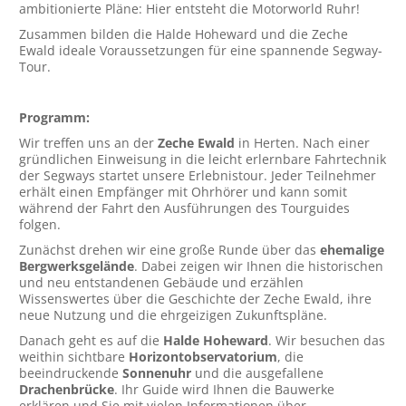
ambitionierte Pläne: Hier entsteht die Motorworld Ruhr!
Zusammen bilden die Halde Hoheward und die Zeche
Ewald ideale Voraussetzungen für eine spannende Segway-
Tour.
Programm:
Wir treffen uns an der
Zeche Ewald
in Herten. Nach einer
gründlichen Einweisung in die leicht erlernbare Fahrtechnik
der Segways startet unsere Erlebnistour. Jeder Teilnehmer
erhält einen Empfänger mit Ohrhörer und kann somit
während der Fahrt den Ausführungen des Tourguides
folgen.
Zunächst drehen wir eine große Runde über das
ehemalige
Bergwerksgelände
. Dabei zeigen wir Ihnen die historischen
und neu entstandenen Gebäude und erzählen
Wissenswertes über die Geschichte der Zeche Ewald, ihre
neue Nutzung und die ehrgeizigen Zukunftspläne.
Danach geht es auf die
Halde Hoheward
. Wir besuchen das
weithin sichtbare
Horizontobservatorium
, die
beeindruckende
Sonnenuhr
und die ausgefallene
Drachenbrücke
. Ihr Guide wird Ihnen die Bauwerke
erklären und Sie mit vielen Informationen über