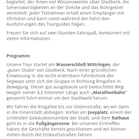
begleitet, der Ihnen viel Wissenswertes über Gladbeck, die
Sehenswürdigkeiten an der Strecke und das Ruhrgebiet
vermittelt. Jeder Teilnehmer erhält einen Empfänger mit
Ohrhörer und kann somit während der Fahrt den
Ausführungen des Tourguides folgen.
Freuen Sie sich auf zwei Stunden Fahrspaß, kombiniert mit
vielen Informationen.
Programm:
Unsere Tour startet am
Wasserschloß Wittringen
, der
„guten Stube“ von Gladbeck. Nach einer gründlichen
Einweisung in die leicht erlernbare Fahrtechnik der
Segways setzt sich die Gruppe in Richtung Ringallee in
Bewegung. Dieser gut ausgebaute und beleuchtete Weg
(wegen seiner 4,2 Kilometer Länge auch
„Marathonbahn“
genannt) führt einmal um den Stadtwald herum.
Wir fahren die Ringallee bis zur Gildenstraße, wo wir dann
in die Innenstadt abbiegen. Vorbei am
Jovyplatz
, einem der
schönsten Gebäudeensemble der Stadt, und dem
Rathaus
geht es in die
Fußgängerzone
. Bei unserem Eintreffen
haben die Geschäfte bereits geschlossen und wir können
mitten durch die Einkaufsstraßen fahren.