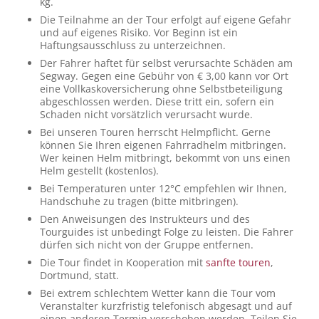
kg.
Die Teilnahme an der Tour erfolgt auf eigene Gefahr
und auf eigenes Risiko. Vor Beginn ist ein
Haftungsausschluss zu unterzeichnen.
Der Fahrer haftet für selbst verursachte Schäden am
Segway. Gegen eine Gebühr von € 3,00 kann vor Ort
eine Vollkaskoversicherung ohne Selbstbeteiligung
abgeschlossen werden. Diese tritt ein, sofern ein
Schaden nicht vorsätzlich verursacht wurde.
Bei unseren Touren herrscht Helmpflicht. Gerne
können Sie Ihren eigenen Fahrradhelm mitbringen.
Wer keinen Helm mitbringt, bekommt von uns einen
Helm gestellt (kostenlos).
Bei Temperaturen unter 12°C empfehlen wir Ihnen,
Handschuhe zu tragen (bitte mitbringen).
Den Anweisungen des Instrukteurs und des
Tourguides ist unbedingt Folge zu leisten. Die Fahrer
dürfen sich nicht von der Gruppe entfernen.
Die Tour findet in Kooperation mit
sanfte touren
,
Dortmund, statt.
Bei extrem schlechtem Wetter kann die Tour vom
Veranstalter kurzfristig telefonisch abgesagt und auf
einen anderen Termin verschoben werden. Teilen Sie