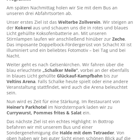
Am späten Nachmittag holen wir Sie mit dem Bus an
unseren drei Abfahrtsorten ab.
Unser erstes Ziel ist das
Welterbe Zollverein
. Wir steigen an
der
Kokerei
aus und schauen uns die in rotes und blaues
Licht gehüllte Koksofenbatterie an. Mit unseren
Stirnlampen laufen wir anschließend hinüber zur
Zeche
.
Das imposante Doppelbock-Fördergerüst von Schacht XII ist
illuminiert und ein beliebtes Fotomotiv – bei Tag und bei
Nacht.
Weiter geht es nach Gelsenkirchen. Wir fahren über die
blau erleuchtete
„Schalker Meile“
, vorbei an der ebenfalls
in blaues Licht gehüllte
Glückauf-Kampfbahn
bis zur
Veltins Arena
. Falls Schalke heute spielt oder eine andere
Veranstaltung stattfindet, wird auch die Arena beleuchtet
sein.
Nun wird es Zeit für eine Stärkung. Im Restaurant von
Heiner’s Parkhotel
im Nordsternpark laden wir zu
Currywurst, Pommes frites & Salat
ein.
Das nächste Ziel ist ein echtes Highlight: In Bottrop
befahren wir mit unserem Bus und einer
Sondergenehmigung die
Halde mit dem Tetraeder
. Von
oben haben wir bei guter Sicht einen schönen Blick auf die