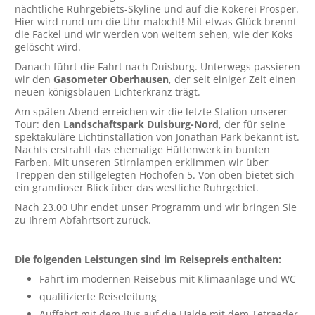
nächtliche Ruhrgebiets-Skyline und auf die Kokerei Prosper.
Hier wird rund um die Uhr malocht! Mit etwas Glück brennt
die Fackel und wir werden von weitem sehen, wie der Koks
gelöscht wird.
Danach führt die Fahrt nach Duisburg. Unterwegs passieren
wir den
Gasometer Oberhausen
, der seit einiger Zeit einen
neuen königsblauen Lichterkranz trägt.
Am späten Abend erreichen wir die letzte Station unserer
Tour: den
Landschaftspark Duisburg-Nord
, der für seine
spektakuläre Lichtinstallation von Jonathan Park bekannt ist.
Nachts erstrahlt das ehemalige Hüttenwerk in bunten
Farben. Mit unseren Stirnlampen erklimmen wir über
Treppen den stillgelegten Hochofen 5. Von oben bietet sich
ein grandioser Blick über das westliche Ruhrgebiet.
Nach 23.00 Uhr endet unser Programm und wir bringen Sie
zu Ihrem Abfahrtsort zurück.
Die folgenden Leistungen sind im Reisepreis enthalten:
Fahrt im modernen Reisebus mit Klimaanlage und WC
qualifizierte Reiseleitung
Auffahrt mit dem Bus auf die Halde mit dem Tetraeder