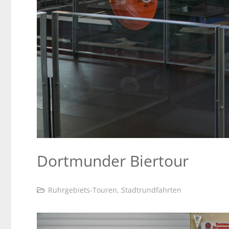
Dortmunder Biertour
Ruhrgebiets-Touren
,
Stadtrundfahrten