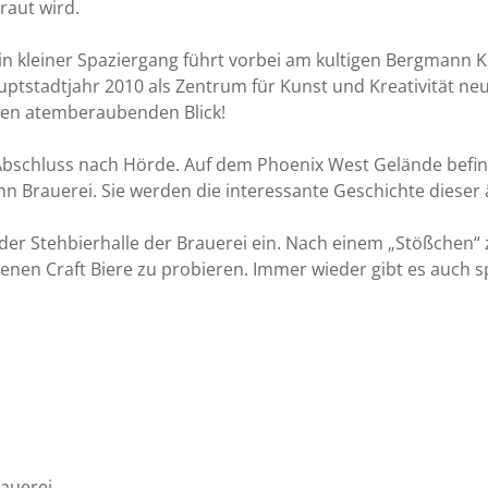
raut wird.
 Ein kleiner Spaziergang führt vorbei am kultigen Bergman
tstadtjahr 2010 als Zentrum für Kunst und Kreativität neu
den atemberaubenden Blick!
schluss nach Hörde. Auf dem Phoenix West Gelände befinde
 Brauerei. Sie werden die interessante Geschichte dieser 
der Stehbierhalle der Brauerei ein. Nach einem „Stößchen“ z
nen Craft Biere zu probieren. Immer wieder gibt es auch spe
auerei