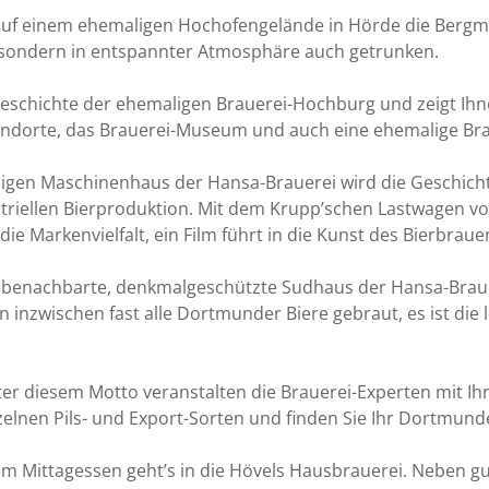
 auf einem ehemaligen Hochofengelände in Hörde die Bergman
t, sondern in entspannter Atmosphäre auch getrunken.
Geschichte der ehemaligen Brauerei-Hochburg und zeigt Ihn
andorte, das Brauerei-Museum und auch eine ehemalige Brau
ligen Maschinenhaus der Hansa-Brauerei wird die Geschich
triellen Bierproduktion. Mit dem Krupp’schen Lastwagen von
 Markenvielfalt, ein Film führt in die Kunst des Bierbrauen
 benachbarte, denkmalgeschützte Sudhaus der Hansa-Braue
inzwischen fast alle Dortmunder Biere gebraut, es ist die l
nter diesem Motto veranstalten die Brauerei-Experten mit 
elnen Pils- und Export-Sorten und finden Sie Ihr Dortmunde
 Mittagessen geht’s in die Hövels Hausbrauerei. Neben gute