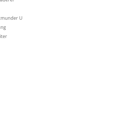
rtmunder U
ung
iter